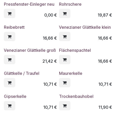
Streichputz als Deckschicht
Pressfenster-Einleger neu
Rohrschere
0,00
€
19,87
€
Reibebrett
Venezianer Glättkelle klein
16,66
€
16,66
€
Venezianer Glättkelle groß
Flächenspachtel
21,42
€
16,66
€
Glättkelle / Traufel
Maurerkelle
10,71
€
10,71
€
Gipserkelle
Trockenbauhobel
10,71
€
11,90
€