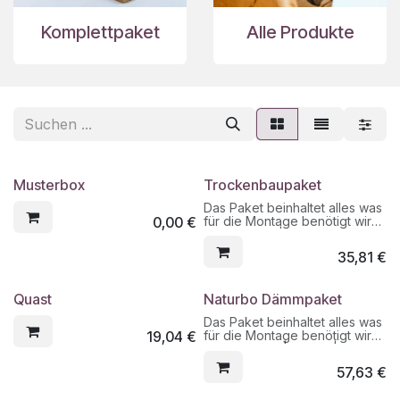
Komplettpaket
Alle Produkte
Musterbox
Trockenbaupaket
Das Paket beinhaltet alles was
0,00
€
für die Montage benötigt wird:
Lehmplatten | Schrauben o.
Haftfix |
35,81
€
Fugenarmierungsgewebe |
Fugenfix | Finishputz weiß als
Grundschicht | Finishputz o.
Quast
Naturbo Dämmpaket
Streichputz als Deckschicht
Das Paket beinhaltet alles was
19,04
€
für die Montage benötigt wird:
Dämmplatten | Haftfix |
Fugenarmierungsgewebe |
57,63
€
Fugenfix | Finishputz weiß als
Grundschicht | Finishputz o.