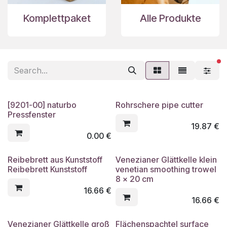
Komplettpaket
Alle Produkte
fi
[9201-00] naturbo
Rohrschere pipe cutter
Pressfenster
19.87
€
0.00
€
Reibebrett aus Kunststoff
Venezianer Glättkelle klein
Reibebrett Kunststoff
venetian smoothing trowel
8 x 20 cm
16.66
€
16.66
€
Venezianer Glättkelle groß
Flächenspachtel surface