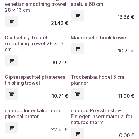
venetian smoothing trowel
spatula 60 cm
28 x 13 cm
16.66
€
21.42
€
Glättkelle / Traufel
Maurerkelle brick trowel
smoothing trowel 28 x 13
cm
10.71
€
10.71
€
Gipserspachtel plasterers
Trockenbauhobel 5 cm
finishing trowel
planner
10.71
€
11.90
€
naturbo Innenkalibrierer
naturbo Pressfenster-
pipe calibrator
Einleger insert material for
naturbo therm
22.61
€
0.00
€