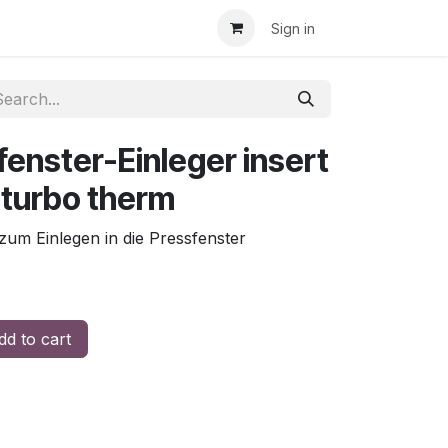
Sign in
fenster-Einleger insert
aturbo therm
um Einlegen in die Pressfenster
d to cart