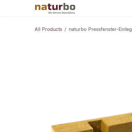
Skip to Content
Shop
Events
All Products
naturbo Pressfenster-Einleg