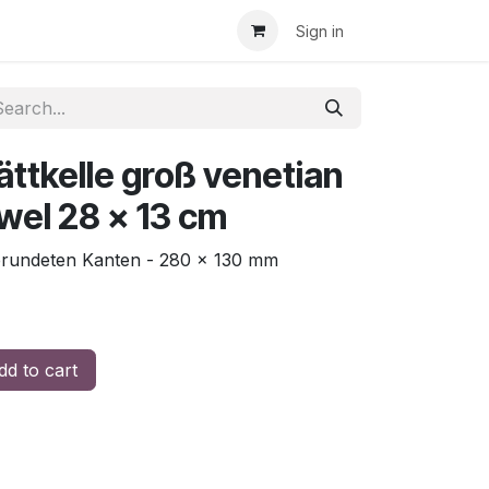
Sign in
ättkelle groß venetian
wel 28 x 13 cm
gerundeten Kanten - 280 x 130 mm
d to cart